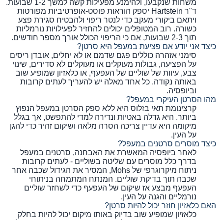
משחות שנקבעו, ולהימנע מפעילות קשה למשך 1-2 שבועות.
ד"ר Hartstein יספק הוראות פוסט-אופרטיביות מפורטות
ויתאם ביקורי מעקב כדי לנטר ריפוי ולהבטיח סגירת פצע
כשורה. רוב המטופלים יכולים להחזיר לפעילויות נורמליות
תוך 2-3 שבועות, אם כי הריפוי הכולל אורך מספר חודשים.
כיצד אני יודע אם פציעת במעפל היא סרטן?
סימני אזהרה כוללים פגם שדמם או לא יחלים, אובדן ריסים
על הפציעה, גבולות מעוקלים או מעוקלים לא סדירים, שינוי
צבע, עיוות של שוליים של העפעף, או כלאזיון שמופיע שוב
באותה נקודה. כל אחד מאלה יש להעריך לעתים קרובות
וביופסיה.
מהו הסרטן העיקרי במעפל?
קרצינומת תאי בזלוס היא ללא ספק הסרטן במעפל הנפוץ
ביותר. היא גדלה באטיות ונדירה למדי להתפשט, אך בגלל
מיקומה היא עדיין צריכה הסרה מלאה ושיקום זהיר כדי להגן
על העין.
כיצד מוסרים סרטנים במעפל?
לאחר ביופסיה המאשרת את האבחנה, סרטנים במעפל
בדרך כלל מוסרים עם שליטה בשוליים - לעתים קרובות
ניתוח מיקרוגרפי של Mohs, המסיר את הגידול שכבה אחר
שכבה תוך בדיקת שוליים. המנתח המתמחה בניתוחי
העפעף מבצע אז שיקום של העפעף כדי לשחזר שוליים
נורמליים והגנה על העין.
האם כלאזיון חוזר יכול להיות סרטן?
כלאזיון שמופיע שוב בדיוק באותו מיקום יכול להיות בחלק