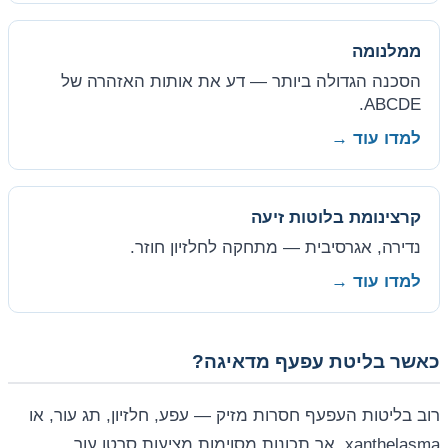
ממלנומה
הסכנה הגדולה ביותר — דע את אותות האזהרה של
ABCDE.
למדו עוד →
קרצינומת בלוטות זיעה
נדירה, אגרסיבית — מתחקה לחלזיון חוזר.
למדו עוד →
כאשר בליטת עפעף מדאיגה?
רוב בליטות העפעף חסרות מזיק — עפע, חלזיון, תג עור, או
xanthelasma. אך תכונות מסוימות מציעות סרטן עור