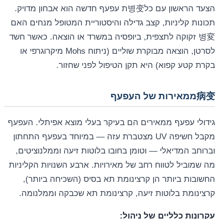
הצעד הראשון עם כל병变ת עפעף חדשה הוא אבחון מדויק.
תכונות קליניות, קצב גדילה והיסטוריית המטופל מנחים האם
병変 זקוקה לתצפית, ביופסיה במשרד או הוצאה. כאשר חשד
לסרטן, הוצאה מבוקרת שוליים (ניתוח Mohs מיקרוגרפי או
בקרת קטע קפוא) היא תקן הטיפול לפני שחזור.
病变ממאירות של העפעף
גידולי עפעף ממאירים הם בעיקר בעלי מוצא אפיתלי. העפעף
מקבל חשיפה UV מצטברת עזה — במיוחד בעפעף התחתון
וברוחב המדיאלי — וטומן בחובו בלוטות זיעה וממלנוציטים,
מה שמוביל לטווח רחב של מאירויות. ארבע השנויות הקליניות
החשובות ביותר הן קרצינומת תא בסיס (השכיחה ביותר),
קרצינומת בלוטות זיעה, קרצינומת תא שכבקה וממלנומה.
עקרונות כלליים של ניהול: