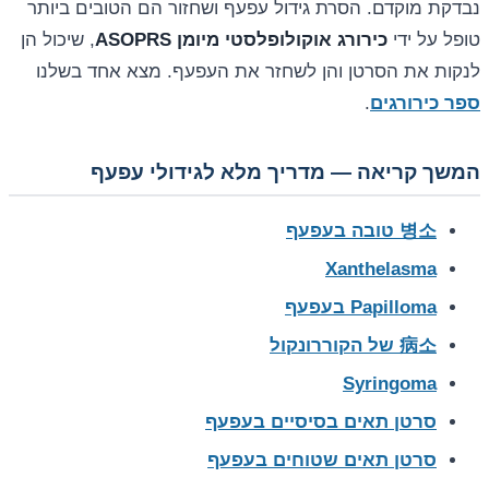
נבדקת מוקדם. הסרת גידול עפעף ושחזור הם הטובים ביותר
טופל על ידי
כירורג אוקולופלסטי מיומן ASOPRS
, שיכול הן
לנקות את הסרטן והן לשחזר את העפעף. מצא אחד בשלנו
ספר כירורגים
.
המשך קריאה — מדריך מלא לגידולי עפעף
병소 טובה בעפעף
Xanthelasma
Papilloma בעפעף
病소 של הקוררונקול
Syringoma
סרטן תאים בסיסיים בעפעף
סרטן תאים שטוחים בעפעף