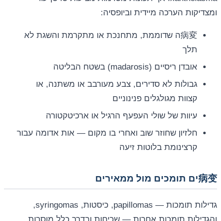
ומצדיקות הערכה מיידית וביופסיה:
病変ה שדוממת, מתחנכת או מתקרמת והשגת לא
תלך
אובדן ריסיים (madarosis) בשטח הבליטה
גבולות לא סדירים, צבע מעורבב או משתנה, או
קצוות מגולגלים פנינוניים
עיוות של שולי העפעף הרגיל או ארכיטקטורה
חלזיון שחוזר שוב ואחרי בו מקום — אות אדומה עבור
קרצינומת בלוטות זיעה
病变ים תומכים מול ממאירים
גדילות תומכות — papillomas, כיסטות, syringomas,
והגדילות תומכות אחרות — שכיחות ובדרך כלל מוסרות