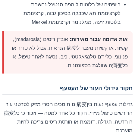
ביופסיה של בלוטות לימפה סנטינל נחשבת
לקרצינומת תא שכבקה בסיכון גבוה, קרצינומת
בלוטות זיעה, ממלנומה וקרצינומת Merkel
אות אדומה עבור מאירות:
אובדן ריסים (madarosis),
קשיות או קשיות מעבר ל病变 הנראות, גבול לא סדיר או
פנינוני, כלי דם טלנגיאקטטי, כיב, נסיגה לאחר טיפול, או
כל病变ה שזולגת בספונטנית.
חקור גידולי העור של העפעף
גדילות עפעף נעות בין病变ים תומכים חסרי מזיק לסרטני עור
הדורשים טיפול מיידי. חקור כל אחד למטה — וזכור כי כל病変
ה חדשה, הגדלה, דוממת או הורסת ריסים צריכה להיות
מוערכת.