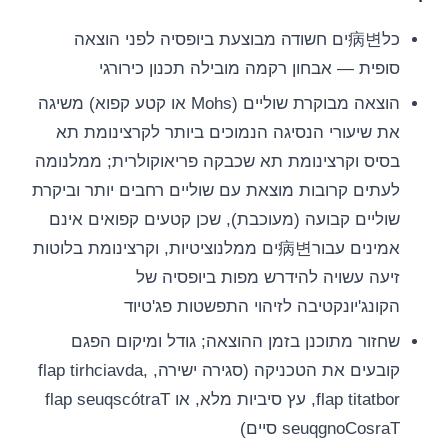
כל病변ים חשודה מבוצעת ביופסיה לפני הוצאה
סופית — אבחון רקמה מובילה תכנון כירורגי
הוצאה מבוקרת שוליים (Mohs או קטע קפוא) משיגה
את שיעורי הנסיגה הנמוכים ביותר לקרצינומת תא
בסיס וקרצינומת תא שכבקה פריאוקולרית; ממלנומה
לעתים קרובות מוצאת עם שוליים רחבים יותר וביקרת
שוליים קבועה (מעוכבת), שכן קטעים קפואים אינם
אמינים עבור病변ים ממלנוציטיות, וקרצינומת בלוטות
זיעה עשויה להידרש מפות ביופסיה של
הקונג'יונקטיבה לזיהוי התפשטות פג'טיוד
שחזור מתוכנן בזמן ההוצאה; גודל ומיקום הפגם
קובעים את הטכניקה (סגירה ישירה, flap tirhciavda,
flap titatbor, עץ סיביות מלא, או flap seuqscótraT
seuqgnoCosraT סיים)