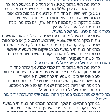
מהם סרטנים העור של העפעף הנפוצים ביותר?
קרצינומת תאי בזלוס (BCC) היא הגידולית במעפל הנפוצה
ביותר, המהווה בערך 90% מהמקרים. קרצינומת תאי שדרה
(SCC) היא השנייה בתדירות. קרצינומת בלוטות סבציאוס,
למרות שהיא נדירה, היא מסוכנת במיוחד כי היא חיקוי
מצבים דלקתיים (תסמונת התחפושת). גם מלנומה יכולה
להתפתח על העור של העפעף.
כיצד מוסרים סרטן עור של העפעף?
גידולי עור במעפל מוסרים עם שליטה בשוליים - או באמצעות
ניתוח מיקרוגרפי של Mohs (שמבצע דרמטולוג) או באמצעות
שליטה בקטע קפוא תוך הניתוח. לאחר סילוק הגידול, המנתח
מתמחה בניתוחי העפעף מבצע שיקום של העפעף, שעשוי
לכלול דלקות, השתלות או טכניקות רב-שכבתיות מורכבות
כדי לשחזר פונקציה והופעה.
האם סרטן עור של העפעף יכול להתפשט לעין?
קרצינומת תאי בזלוס נדירה למדי למדי, אך יכולה לחדור
עמוק לתוך הגולגולת אם מתעלמים ממנה. קרצינומת בלוטות
סבציאוס יש סיכון משמעותי להתפשטות פיגטואיד
(התפשטות לאורך המשטח הקוניוקטיבלי) וגרורות בלוטות
הלימפה האזוריות. למלנומה יש את הפוטנציאל המטסטטי
הגבוה ביותר של כל סרטן עור במעפל.
מה כדאי לצפות לעצמי במהלך ההתייעצות שלי להערכת גידול עור
במעפל?
במהלך ההתייעצות שלך, המנתח המתמחה בניתוחי העפעף
יבצע בדיקה יסודית של פגם העפעף, כולל גודלו, מיקומו