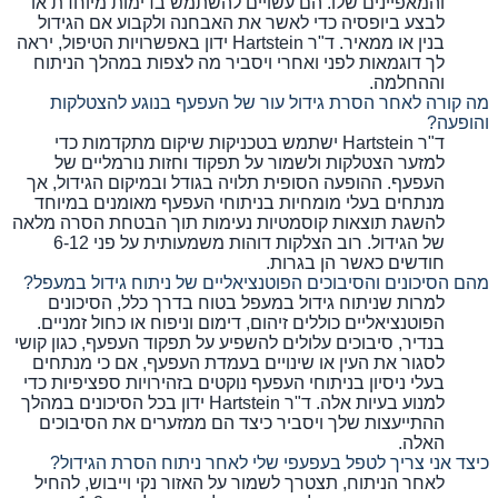
והמאפיינים שלו. הם עשויים להשתמש בדימות מיוחדת או
לבצע ביופסיה כדי לאשר את האבחנה ולקבוע אם הגידול
בנין או ממאיר. ד"ר Hartstein ידון באפשרויות הטיפול, יראה
לך דוגמאות לפני ואחרי ויסביר מה לצפות במהלך הניתוח
וההחלמה.
מה קורה לאחר הסרת גידול עור של העפעף בנוגע להצטלקות
והופעה?
ד"ר Hartstein ישתמש בטכניקות שיקום מתקדמות כדי
למזער הצטלקות ולשמור על תפקוד וחזות נורמליים של
העפעף. ההופעה הסופית תלויה בגודל ובמיקום הגידול, אך
מנתחים בעלי מומחיות בניתוחי העפעף מאומנים במיוחד
להשגת תוצאות קוסמטיות נעימות תוך הבטחת הסרה מלאה
של הגידול. רוב הצלקות דוהות משמעותית על פני 6-12
חודשים כאשר הן בגרות.
מהם הסיכונים והסיבוכים הפוטנציאליים של ניתוח גידול במעפל?
למרות שניתוח גידול במעפל בטוח בדרך כלל, הסיכונים
הפוטנציאליים כוללים זיהום, דימום וניפוח או כחול זמניים.
בנדיר, סיבוכים עלולים להשפיע על תפקוד העפעף, כגון קושי
לסגור את העין או שינויים בעמדת העפעף, אם כי מנתחים
בעלי ניסיון בניתוחי העפעף נוקטים בזהירויות ספציפיות כדי
למנוע בעיות אלה. ד"ר Hartstein ידון בכל הסיכונים במהלך
ההתייעצות שלך ויסביר כיצד הם ממזערים את הסיבוכים
האלה.
כיצד אני צריך לטפל בעפעפי שלי לאחר ניתוח הסרת הגידול?
לאחר הניתוח, תצטרך לשמור על האזור נקי וייבוש, להחיל