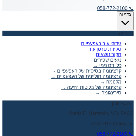
058-772-2100
📞
בדף זה
בדף זה
גידולי עור בעפעפיים
סקירת סרטן עור
חקור נושאים
נגעים שפירים
→
כלי דם נימי
→
קרצינומה בסיסית של העפעפיים
→
קרצינומה חוליינית של העפעפיים
→
מלנומה
→
קרצינומה של בלוטות הזיעה
→
סירינגומה
→
הרופא שלך
Morris E. Hartstein, MD, FACS
🏅 ASOPRS Fellow
058-772-2100
📞