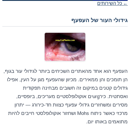
← כל השירותים
גידולי העור של העפעף
העפעף הוא אחד מהאתרים השכיחים ביותר לגידולי עור בגוף,
הן תומכים והן ממאירים. מכיוון שהעפעף מגן על העין, אפילו
גידולים קטנים במיקום זה חשובים מבחינה תפקודית
ואסתטית. כירurgים אוקולופלסטיים מעריכים, ביופסיים,
מסירים ומשחזרים גידולי עפעף כצוות חד-כירורג — יתרון
מרכזי כאשר ניתוח Mohs ושחזור אוקולופלסטי חייבים להיות
מתואמים באותו יום.