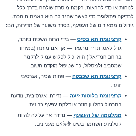
לנוחות או כדי להראות; רקמה מוסרת שולחה בדרך כלל
לבדיקה פתולוגית כדי לאשר שהגדילה היא באמת תומכת.
גידולים ממאירים של העפעף, בסדר משוער של תדירות, הם:
קרצינומת תא בסיס
— בידי הרוח השכיח ביותר,
גדל לאט, ונדיר מתפזר — אך אם מוזנח (במיוחד
ברוחב המדיאלי) הוא יכול לפלוש עמוק לרקמה
שמסביב ולמסלול, כך שטיפול מוקדם חשוב.
קרצינומת תא שכבקה
— פחות שכיח, אגרסיבי
יותר.
קרצינומת בלוטות זיעה
— נדירה, אגרסיבית, נודעת
בתרמול כחלזיון חוזר או דלקת עפעף כרונית.
ממלנומה של העפעף
— נדירה אך עלולה להיות
קטלנית; השתמר בשינוי病变ים מעניינים.