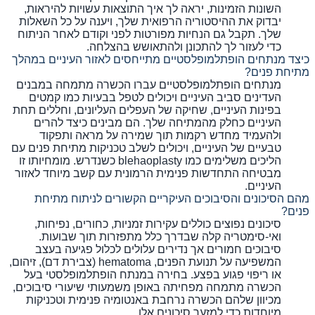
השונות הזמינות, יראה לך איך התוצאות עשויות להיראות,
יבדוק את ההיסטוריה הרפואית שלך, ויענה על כל השאלות
שלך. תקבל גם הנחיות מפורטות לפני וקודם לאחר הניתוח
כדי לעזור לך להתכונן ולהתאושש בהצלחה.
כיצד מנתחים הופתלמופלסטיים מתייחסים לאזור העיניים במהלך
מתיחת פנים?
מנתחים הופתלמופלסטיים עברו הכשרה מתמחה במבנים
העדינים סביב העיניים ויכולים לטפל בבעיות כמו קמטים
בפינות העיניים, שחיקה של העפלים העליונים, וחללים תחת
העיניים כחלק מהמתיחה שלך. הם מבינים כיצד להרים
ולהעמיד מחדש רקמות תוך שמירה על מראה ותפקוד
טבעיים של העיניים, ויכולים לשלב טכניקות מתיחת פנים עם
הליכים משלימים כמו blehaoplasty כשנדרש. מומחיותו זו
מבטיחה התחדשות פנימית הרמונית עם קשב מיוחד לאזור
העיניים.
מהם הסיכונים והסיבוכים העיקריים הקשורים לניתוח מתיחת
פנים?
סיכונים נפוצים כוללים עקירות זמניות, כחורים, נפיחות,
ואי-סימטריה קלה שבדרך כלל מתפזרות תוך שבועות.
סיבוכים חמורים אך נדירים עלולים לכלול פגיעה בעצב
המשפיעה על תנועת הפנים, hematoma (צבירת דם), זיהום,
או ריפוי פגוע בפצע. בחירה במנתח הופתלמופלסטי בעל
הכשרה מתמחה מפחיתה באופן משמעותי שיעורי סיבוכים,
מכיוון שלהם הכשרה נרחבת באנטומיה פנימית וטכניקות
מיוחדות כדי למזער סיכונים אלו.