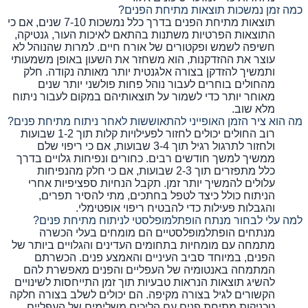
כמה זמן נמשכות תוצאות מתיחת הפנים?
תוצאות מתיחת הפנים בדרך כלל נמשכות 7-10 שנים, אם כי
התוצאות הפרטיות משתנות בהתאם לאיכות העור, גנטיקה,
חשיפה לשמש ופקטורים של אורח חיים. למרות שהנוהל לא
עוצר את ההזדקנות, הוא משחזר את השעון באופן משמעותי
ותמשיך להזדקן בצורה אלגנטית יותר מאותה נקודה. חלק
מהחולים בוחרים לעבור נוהל פחות פולשני יותר שנים
מאוחר יותר כדי לשמור על תוצאותיהם במקום לעבור ניתוח
מלא שוב.
מה הוא ציר הזמן האופייני להתאוששות לאחר ניתוח מתיחת פנים?
רוב החולים יכולים לחזור לפעילויות קלות תוך 1-2 שבועות
ולחזור לתרגול רגיל תוך 3-4 שבועות, אם כי ריפוי שלם
ממשיך למשך חודשים רבים. כחורים ונפיחות גלויים בדרך
כלל מתפזרים תוך 2-3 שבועות, אם כי חלק מהנפיחות
עלולים להמשיך יותר זמן. תקבל הנחיות ספציפיות אחרי
הניתוח כולל כיצד לטפל בחתכים, מתי להסיר תפרים,
והגבלות פעילות כדי להבטיח ריפוי אופטימלי.
למה עלי לבחור מנתח הופתלמופלסטי לניתוח מתיחת פנים?
מנתחים הופתלמופלסטיים הם מומחים בעלי הכשרה
מתמחה עם מומחיות בתחומים העדינים והגלויים ביותר של
הפנים, במיוחד סביב העיניים והאמצע פנים. הכשרתם
המתמחה באנטומיה של העפליים והפנים מאפשרת להם
להשיג תוצאות הנראות טבעיות תוך זמן התייחסות לשינויים
הקשורים לגיל בצורה מקיפה. הם יכולים לשלב בצורה חלקה
טכניקות מתיחת פנים עם הליכים משלימים של העפליים