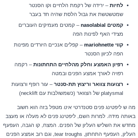
לחיות
– ירידה של רקמת הלחיים וקו הסנטר
שמטשטשת את גבול הלסת שהיה חד בעבר
קמטים nasolabial
– קמטים מעמיקים העוברים
מצידי האף לפינות הפה
קווי mariohnette
– קפלים אנכיים היורדים מפינות
הפה לכיוון הסנטר
רפיון האמצע וחלק מהלחיים התחתונות
– רקמה
רפויה לאורך אמצע הפנים ובמטה
רצועות צוואר וריצוץ תת-סנטר
– עור רופף ורצועות
platysmal של הצוואר (כשמשולבות עם necklift)
מה ש ליפטינג פנים סטנדרטי
אינו
מטפל בזה הוא חשוב
באותה מידה. למרות השם, ליפטינג פנים לא מעלה או מעצב
מחדש את השליש העליון של הפנים. המצח, קו הגבה, העפעף
העליון, העפעף התחתון, tear troughs, וגם רוב אמצע הפנים