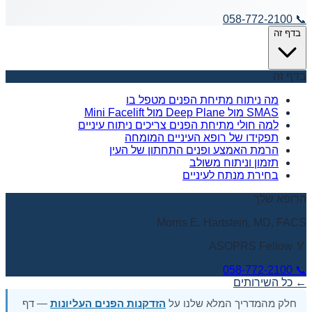
058-772-2100
📞
בדף זה
בדף זה
מה ניתוח מתיחת הפנים מטפל בו
SMAS מול Deep Plane מול Mini Facelift
למה חולי מתיחת הפנים צריכים ניתוח עיניים
תפקידו של רופא העיניים המומחה
הרמת האמצע ופנים התחתון של העין
תזמון וניתוח משולב
בחירת מנתח לעיניים
הרופא שלך
Morris E. Hartstein, MD, FACS
🏅 ASOPRS Fellow
058-772-2100
📞
← כל השירותים
חלק מהמדריך המלא שלנו על
הזדקנות הפנים העליונות
— דף