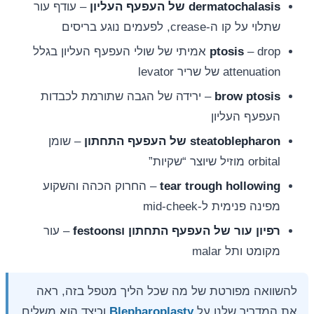
dermatochalasis של העפעף העליון
– עודף עור
שתלוי על קו ה-crease, לפעמים נוגע בריסים
ptosis
– drop אמיתי של שולי העפעף העליון בגלל
attenuation של שריר levator
brow ptosis
– ירידה של הגבה שתורמת לכבדות
העפעף העליון
steatoblepharon של העפעף התחתון
– שומן
orbital מוזיל שיוצר “שקיות”
tear trough hollowing
– החרוק הכהה והשקוע
מפינה פנימית ל-mid-cheek
רפיון עור של העפעף התחתון וfestoons
– עור
מקומט ותל malar
להשוואה מפורטת של מה שכל הליך מטפל בזה, ראה
את המדריך שלנו על
Blepharoplasty
וכיצד הוא משלים