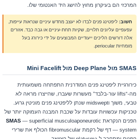
המרכזי הם בעיקרון מחוץ להישג היד האנטומי שלו.
חשוב:
ליפטינג פנים לבדו לא יעצב מחדש עיניים שנראות עייפות,
עפעפיים עליונים תלויים, שקיות תחת-עיניים או גבה כבד. אזורים
אלה דורשים הליכים ייעודיים המבוצעים על ידי כירורג בעל
מומחיות periocular.
SMAS מול Deep Plane מול Mini Facelift
כירורגיית ליפטינג פנים המודרנית התפתחה משמעותית
מה-“lifts עור-בלבד” מעשרות שעברו, שהייצרו מראה לא
טבעי, משוך וmidswept שנתן לליפטינג פנים מוניטין גרוע.
טכניקות עכשוויות עובדות על שכבת המבנה העמוקה יותר של
הפנים הנקראת
— superficial musculoaponeurotic
SMAS
system — דף של רקמת fibromuscular הכולף את שרירי
הפנים ומתחבר ל-platysma של הצוואר.