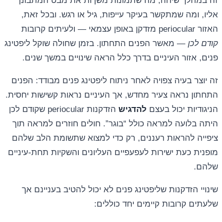
זה במהלך שיחה, מה שתמונות משךות את מבט המתבונן
אליו, ומה שמתקשר בעיקר עייפות, גיל או רגש. ובכל זאת,
האזור periocular מזדקן באופן עצמאי — ולעיתים קרובות
קודם לכן
— מאשר הפנים התחתון. בזמן שחולה שוקל ליפטינג
פנים, אזור העיניים בדרך כלל הראה שינויים במשך שנים.
זה יוצר בעיה צפויה לאחר ניתוח ליפטינג פנים מבודד: הפנים
התחתון נראה צעיר מחדש, אך העיניים נראות קשישות יחסית.
הניגודיות יכול בעצם
להדגיש
הזדקנות periocular שקודם לכן
היתה בלועה למראה כולל “בוגר”. חולים חוזרים למראה תוך
ציפייה להראות רעננים, רק כדי למצוא שתשומת הלב שלהם
מופנית כעת ישירות לעפעפיים העליונים והשקיות תחת-עיניים
שלהם.
שינויי הזדקנות שליפטינג פנים לא יכול להטיב בעניינם אך
שלעתים קרובות קיימים יחד כוללים: