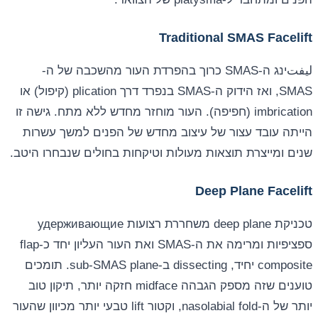
Traditional SMAS Facelift
ليفتינג ה-SMAS כרוך בהפרדת העור מהשכבה של ה-
SMAS, ואז הידוק ה-SMAS בנפרד דרך plication (קיפול) או
imbrication (חפיפה). העור מוחזר מחדש ללא מתח. גישה זו
הייתה עובד עצור של עיצוב מחדש של הפנים למשך עשרות
שנים ומייצרת תוצאות מעולות וטיקחות בחולים שנבחרו היטב.
Deep Plane Facelift
טכניקת deep plane משחררת רצועות удерживающие
ספציפיות ומרימה את ה-SMAS ואת העור העליון יחד כ-flap
composite יחיד, dissecting ב-sub-SMAS plane. תומכים
טוענים שזה מספק הגבהה midface חזקה יותר, תיקון טוב
יותר של ה-nasolabial fold, וקטור lift טבעי יותר מכיוון שהעור