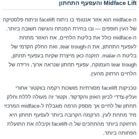
Midface Lift והעפעף התחתון
ה-midface הוא אזור אנטומי בו ניתוח facelift וניתוח פלסטיקה
של העין חופפים — ובו בחירת המנתח והגישה חשובה ביותר.
ה-midface כולל את בליטת הלחיים, את האזור מתחת
לעפעף התחתון, את ה-tear trough, ואת החלק הקדמי של
בליטת ה-malar. הזקנה כאן מייצרת שקיות בעפעף תחתון,
tear trough העמוקה, עפעף תחתון שנראה ארוך, וירידה של
הלחיים הרחוק מהעין.
טכניקות facelift מסורתיות מושכות רקמה בווקטור אחורי
ועליון-צדדי לכיוון האוזן והקדקוד. וקטור זה מעולה לללת וחלק
תחתון של לחיים אך מספק הרמה מוגבלת ל-midface המרכזי
מיד מתחת לעין. הרקמה הקרובה ביותר לעפעף תחתון היא
הרחוקה ביותר מהחתכים של ה-facelift וקיבלה את התועלת
הפחותה ביותר.