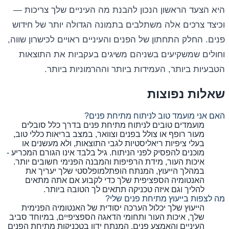
היא הצעד הראשון הנכון להבנת מה העיניים שלך צריכות —
וכיצד צרכים אלה משתלבים בתמונה הגדולה יותר של חידוש
פנים. החלק התחתון של הפנים והעיניים ראויים לכישרון שווה,
וחולים שמשקיעים בשניהם משיגים בעקביות את התוצאות
הטבעיות ביותר, העמידות ביותר וההרמוניות ביותר.
שאלות נפוצות
האם אני מועמד טוב לניתוח מתיחת פנים?
מועמדים טובים לניתוח מתיחת פנים בדרך כלל סובלים
מעור רופף או צולל בפנים וצוואר, במצב בריאות כללי טוב,
בעלי ציפיות ריאליסטיות לגבי התוצאות, ולא מעשנים או
מוכנים להפסיק לפני הניתוח. גיל בלבד אינו הגורם המכריע -
איכות העור, מידת הרפיפות והמבנה הפנימי חשובים יותר.
במהלך הייעוץ, המנתח הופתלמופלסטי שלך יעריך את
האנטומיה הספציפית שלך כדי לקבוע אם אתה מתאים
להליך וגם איזה טכניקה תתאים לך הטובה ביותר.
מה לצפות בייעוץ מתיחת פנים שלי?
הייעוץ שלך יכלול הערכה יסודית של האנטומיה הפנימית
שלך, איכות העור ותחומי הדאגה הספציפיים, במיוחד סביב
העיניים והאמצע פנים. המנתח ידון בטכניקות מתיחת הפנים