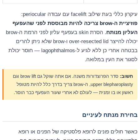
עיקרון כללי בעת שילוב facelift עם עבודה periocular:
פוזיציית ה-brow צריכה להיות מבוססת לפני שהעפעף
העליון מנותח
. הסרת skin בעפעף עליון לפני הרמת ה-brow
יכולה להייצר over-resected lid ו-brow שלא ניתן להרים
בבטחה אחרי כן ללא לגיע ל-lagophthalmos — חוסר יכולת
לסגור את העין במלואה.
חשוב:
סדר הפרוצדורות משנה. אם אתה שוקל גם brow lift וגם
upper blepharoplasty, ה-brow צריך בדרך כלל להיות מטופל
ראשון או בו זמנית — לעולם לא אחרי שעור העפעף כבר הוסר.
בחירת מנתח לעיניים
כאשר חולים פונים לרופא פלסטיקה של הפנים או רופא