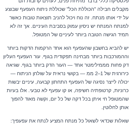
פלסטיקה כללי בדבר מתיחת פנים, לעתים קרובות הם
מקבלים חבילה "הכוללת הכל" שכוללת ניתוח העפעף שבוצע
על ידי אותו מנתח. זה נוח ויכול להניב תוצאות טובות כאשר
למנתח המנתח יש ניסיון עמוק בסביבת העיניים. אך זה לא
תמיד הגישה הטובה ביותר לעיניים של המטופל.
יש להביא בחשבון שהעפעף הוא אחד הרקמות הדקות ביותר
וההמורכבות ביותר מבחינה תפקודית בגוף. עור העפעף העליון
דק פחות מממילימטר אחד — העור הדק ביותר בגוף. שגיאה
כירורגית של 1–2 ממ — בקושי נראית על שולחן הניתוח —
יכולה לייצר נסיגה של העפעף התחתון קבועה, עיניים יבשות
כרוניות, קרטופתיה חשיפה, או קו עפעף לא טבעי. אלו בעיות
שהמטופל חי איתן בכל דקה של כל יום, וקשה מאוד להפוך
אותן לחלוטין.
שאלות שכדאי לשאול כל מנתח המציע לנתח את עפעפיך: