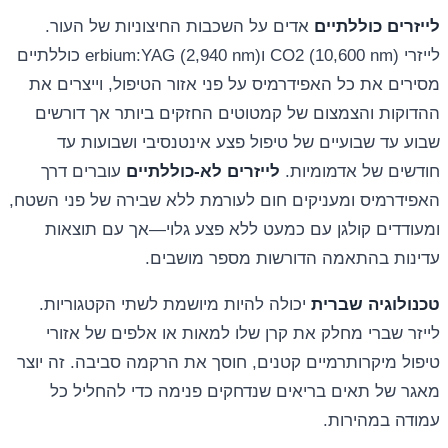
לייזרים כוללתיים
אדים על השכבות החיצוניות של העור.
לייזרי CO2 (10,600 nm) וerbium:YAG (2,940 nm) כוללתיים
מסירים את כל האפידרמיס על פני אזור הטיפול, וייצרים את
ההדוקות והצמצום של קמטוטים החזקים ביותר אך דורשים
שבוע עד שבועיים של טיפול פצע אינטנסיבי ושבועות עד
חודשים של אדמומיות.
לייזרים לא-כוללתיים
עוברים דרך
האפידרמיס ומעניקים חום לעורמת ללא שבירה של פני השטח,
ומעודדים קולגן עם כמעט ללא פצע גלוי—אך עם תוצאות
עדינות בהתאמה הדורשות מספר מושבים.
טכנולוגיה שברית
יכולה להיות מיושמת לשתי הקטגוריות.
לייזר שברי מחלק את קרן שלו למאות או אלפים של אזורי
טיפול מיקרותרמיים קטנים, חוסך את הרקמה סביבה. זה יוצר
מאגר של תאים בריאים שנדחקים פנימה כדי להחליל כל
עמודה במהירות.