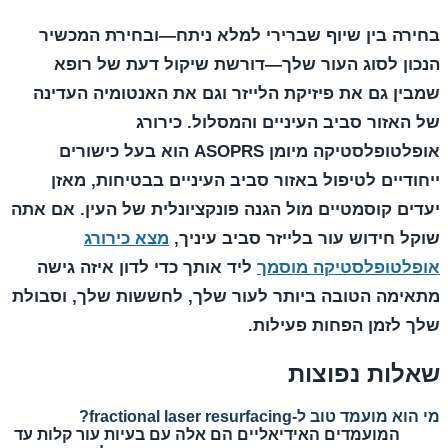
בחירה בין שיוף שברירי למלא ניתח—ובחירת המכשיר
הנכון לסוג העור שלך—דורשת שיקול דעת של רופא
שמבין גם את פיזיקת הלייזר וגם את האנטומיה העדינה
של האזור סביב העיניים והמסלול. כירורג
אופלטופלסטיקה מיומן ASOPRS הוא בעל כישורים
ייחודיים לטיפול באזור סביב העיניים בבטיחות, מאזן
יעדים קוסמטיים מול הגנה פונקציונלית של העין. אם אתה
שוקל חידוש עור בלייזר סביב עיניך,
מצא כירורג
אופלטופלסטיקה מוסמך
ליד אותך כדי לדון איזה גישה
מתאימה הטובה ביותר לעור שלך, לחששות שלך, וסבולת
שלך לזמן הפחות פעילות.
שאלות נפוצות
מי הוא מועמד טוב ל-fractional laser resurfacing?
המועמדים האידיאליים הם אלה עם בעיות עור קלות עד