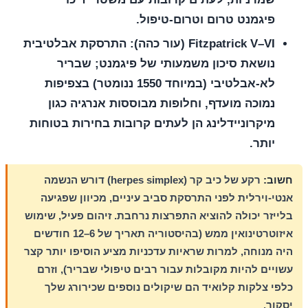
פיגמנט טרום וטרום-טיפול.
Fitzpatrick V–VI (עור כהה):
התרסקת אבלטיבית
נושאת סיכון משמעותי של פיגמנט; שבריר
לא-אבלטיבי (במיוחד 1550 ננומטר) בצפיפות
נמוכה מועדף, וחלופות מבוססות אנרגיה כגון
מיקרוניידלינג הן לעתים קרובות בחירות בטוחות
יותר.
חשוב:
רקע של כיב קר (herpes simplex) דורש הנשמה
אנטי-וירלית לפני התרסקת סביב עיניים, מכיוון שפגיעה
בלייזר יכולה להוציא התפרצות נרחבת. זיהום פעיל, שימוש
איזוטרטינואין ממש (בהיסטוריה תאריך של 6–12 חודשים
היה מנוחה, למרות שראיות עדכניות מציע הוסיפו יותר קצר
עשויים להיות מקובלות עבור רבים טיפולי שבריר), וזרם
כלפי צלקות קלואיד הם שיקולים נוספים שכירורג שלך
יסקור.