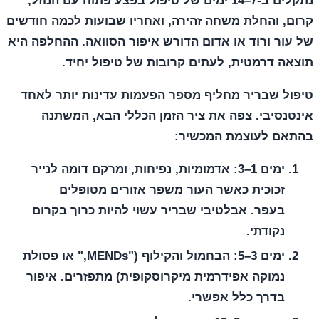
נתקלים ב-7–14 ימים של טיפול בפצע פתוח עם הנוזל,
קרום, והחלת משחה זהירה, ואחריו שבועות לכמה חודשים
של עור ורוד או אדום הדורש איפור הסוואה. ההחלפה היא
תוצאה דרמטית, לעתים קרובות של טיפול יחיד.
טיפול שבריר מחליף מספר הפעמות עדינות יותר לאחד
אינטנסיבי. צפה את ציר הזמן הכללי הבא, המשתנה
בהתאם לעוצמת המכשיר:
ימים 1–3:
אדמומיות, נפיחות, ומרקם דומה לנייר
זכוכית כאשר העור משפר אזורים מטופלים
בעפר. אבלטיבי שבריר עשוי להיות כרוך בקרום
נקודתי.
ימים 3–5:
הבחמול והקילוף ("MENDs," או פסולת
נמוקה אפידרמית מיקרוסקופית) מתפזרים. איפור
בדרך כלל אפשרי.