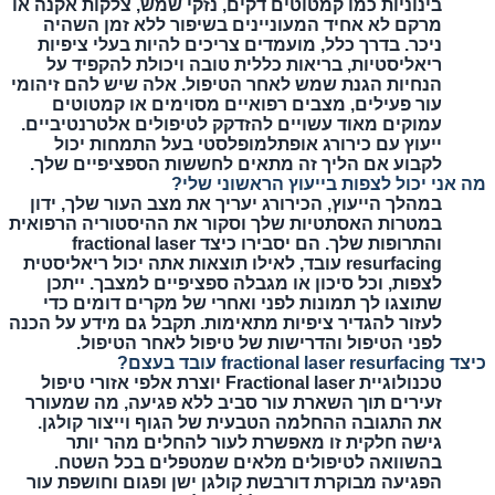
בינוניות כמו קמטוטים דקים, נזקי שמש, צלקות אקנה או
מרקם לא אחיד המעוניינים בשיפור ללא זמן השהיה
ניכר. בדרך כלל, מועמדים צריכים להיות בעלי ציפיות
ריאליסטיות, בריאות כללית טובה ויכולת להקפיד על
הנחיות הגנת שמש לאחר הטיפול. אלה שיש להם זיהומי
עור פעילים, מצבים רפואיים מסוימים או קמטוטים
עמוקים מאוד עשויים להזדקק לטיפולים אלטרנטיביים.
ייעוץ עם כירורג אופתלמופלסטי בעל התמחות יכול
לקבוע אם הליך זה מתאים לחששות הספציפיים שלך.
מה אני יכול לצפות בייעוץ הראשוני שלי?
במהלך הייעוץ, הכירורג יעריך את מצב העור שלך, ידון
במטרות האסתטיות שלך וסקור את ההיסטוריה הרפואית
והתרופות שלך. הם יסבירו כיצד fractional laser
resurfacing עובד, לאילו תוצאות אתה יכול ריאליסטית
לצפות, וכל סיכון או מגבלה ספציפיים למצבך. ייתכן
שתוצגו לך תמונות לפני ואחרי של מקרים דומים כדי
לעזור להגדיר ציפיות מתאימות. תקבל גם מידע על הכנה
לפני הטיפול והדרישות של טיפול לאחר הטיפול.
כיצד fractional laser resurfacing עובד בעצם?
טכנולוגיית Fractional laser יוצרת אלפי אזורי טיפול
זעירים תוך השארת עור סביב ללא פגיעה, מה שמעורר
את התגובה ההחלמה הטבעית של הגוף וייצור קולגן.
גישה חלקית זו מאפשרת לעור להחלים מהר יותר
בהשוואה לטיפולים מלאים שמטפלים בכל השטח.
הפגיעה מבוקרת דורבשת קולגן ישן ופגום וחושפת עור