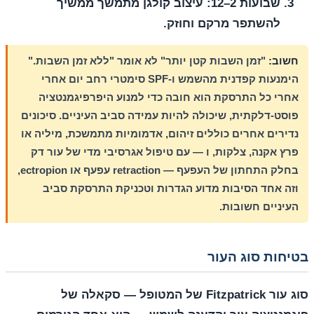
שבועות 2–12:
עיצוב קולגן מתמשך ממשיך
להשתפר מרקם וחוזק.
חשוב:
"זמן השבות קטן יותר" לא אומר "ללא זמן השבות."
הימנעות קפדנית מהשמש ו-SPF סימטרי רחב יום אחרי
אחרי כל התרסקת הוא חובה כדי למנוע היפרפיגמנטציה
פוסט-דלקתית, שיכולה להיות עמידה סביב העיניים. סיכונים
נדירים אחרים כוללים זיהום, אדמומיות מתמשכת, מיליה או
פרץ אקנה, צלקות, ו — עם טיפול אגרסיבי מדי של עור דק
בחלק התחתון של העפעף — retraction עפעף או ectropion,
וזה אחד הסיבות מדוע הגדרות וטכניקת התרסקת סביב
העיניים חשובות.
בטיחות סוג העור
סוג עור Fitzpatrick של המטופל — סקאלה של