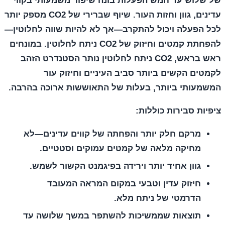
של שלוש עד חמש הפעלות בונה שיפור משמעותי בקווי
עדינים, גוון וחזות העור. שיוף שברירי של CO2 מספק יותר
לכל הפעלה ויכול להתקרב—אך לא להיות שווה לחלוטין—
להפחתת קמטים וחיזוק של CO2 ניתח לחלוטין. במונחים
ראש בראש, CO2 ניתח לחלוטין נותר הסטנדרט הזהב
לקמטים הקשים ביותר סביב העיניים וחיזוק עור
המשמעותי ביותר, בעלות של התאוששות ארוכה בהרבה.
ציפיות סבירות כוללות:
מרקם חלק יותר והפחתה של קווים עדינים—לא
מחיקה מלאה של קמטים עמוקים וסטטיים.
גוון אחיד יותר וירידה בפיגמנט הקשור לשמש.
חיזוק עדין וטבעי במקום המראה המעובד
הדרמטי של ניתח מלא.
תוצאות שממשיכות להשתפר במשך שלושה עד