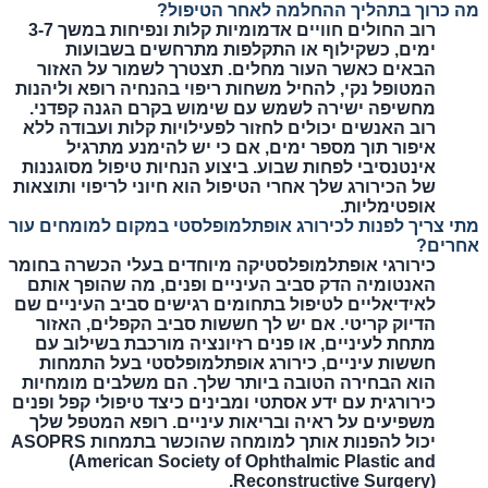
מה כרוך בתהליך ההחלמה לאחר הטיפול?
רוב החולים חוויים אדמומיות קלות ונפיחות במשך 3-7
ימים, כשקילוף או התקלפות מתרחשים בשבועות
הבאים כאשר העור מחלים. תצטרך לשמור על האזור
המטופל נקי, להחיל משחות ריפוי בהנחיה רופא וליהנות
מחשיפה ישירה לשמש עם שימוש בקרם הגנה קפדני.
רוב האנשים יכולים לחזור לפעילויות קלות ועבודה ללא
איפור תוך מספר ימים, אם כי יש להימנע מתרגיל
אינטנסיבי לפחות שבוע. ביצוע הנחיות טיפול מסוגננות
של הכירורג שלך אחרי הטיפול הוא חיוני לריפוי ותוצאות
אופטימליות.
מתי צריך לפנות לכירורג אופתלמופלסטי במקום למומחים עור
אחרים?
כירורגי אופתלמופלסטיקה מיוחדים בעלי הכשרה בחומר
האנטומיה הדק סביב העיניים ופנים, מה שהופך אותם
לאידיאליים לטיפול בתחומים רגישים סביב העיניים שם
הדיוק קריטי. אם יש לך חששות סביב הקפלים, האזור
מתחת לעיניים, או פנים רזיונציה מורכבת בשילוב עם
חששות עיניים, כירורג אופתלמופלסטי בעל התמחות
הוא הבחירה הטובה ביותר שלך. הם משלבים מומחיות
כירורגית עם ידע אסתטי ומבינים כיצד טיפולי קפל ופנים
משפיעים על ראיה ובריאות עיניים. רופא המטפל שלך
יכול להפנות אותך למומחה שהוכשר בתמחות ASOPRS
(American Society of Ophthalmic Plastic and
Reconstructive Surgery).