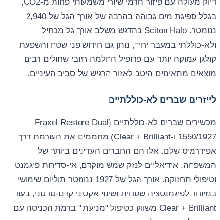
דיוק מעולה עם פיזור תרמי שיורי משמעותי פחות מ-CO2,
בגלל ספיגת מים גבוהה בהרבה של אורך הגל של 2,940
ננומטר. Sciton Halo בהדגש משלב אורך גל מכחיל
ולא-כוללתי במעבר יחיד, נותן גם חידוש פני שטח והשפעת
קולגן עמוקה יותר עם פרופיל החלמה חיובי שחולים רבים
מוצאים מתאימים היטב לאזור הרגיש של סביב העיניים.
לייזרים שברים לא-כוללתיים
מכשירים שברים לא-כוללתיים (Fraxel Restore Dual
1550/1927 ו-Clear + Brilliant) מחממים את העורמת דרך
אפידרמיס שלם. אלו הם החברים העדינים ביותר של
המשפחה, אידיאליים לנזק שמש מוקדם, אי-סדירות פיגמנט
וטיפולי תחזוקה. אורך הגל של 1927 ננומטר תוליום שימושי
במיוחד לפיגמנטציה שטחית ושינוי אקטיני קדם-סרטני, בעוד
Clear + Brilliant משווק כטיפול "מניעתי" ברמת הכניסה עם