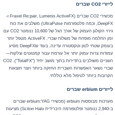
לייזרי CO2 שברים
מכשירי CO2 שברים (Fraxel Re:pair, Lumenis ActiveFX ו-
DeepFX, וכמה פלטפורמות UltraPulse) משלבים את כוח
גירוי הקולגן העמוק של אורך הגל של 10,600 ננומטר CO2 עם
זמן החלמה מופחת של משלוח שברי. ActiveFX מטפל יותר
בעומק שטחי לטון וטקסטורה עדינה, בעוד שDeepFX מסיע
עמודות צרות עמוק יותר אל עורמת עבור קמטוטים וצלקות—
השניים משולבים בתדירות בתוך מושב יחיד ("TotalFX"). CO2
שברי נשאר האפשרות השברית החזקה ביותר ויוצר תוצאות
הקרובות ביותר לטיפול מלא כוללתי.
לייזרים erbium שברים
מערכות מבוססות erbium (מכשירי erbium:YAG שברים
ב-2,940 ננומטר ופלטפורמה היברידית Sciton Halo) מציעות