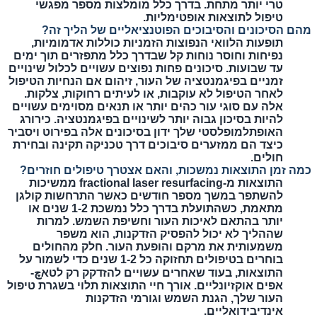
טרי יותר מתחת. בדרך כלל מומלצות מספר מפגשי
טיפול לתוצאות אופטימליות.
מהם הסיכונים והסיבוכים הפוטנציאליים של הליך זה?
תופעות הלוואי הנפוצות הזמניות כוללות אדמומיות,
נפיחות וחוסר נוחות קל שבדרך כלל מתפזרים תוך ימים
עד שבועות. סיכונים פחות נפוצים עשויים לכלול שינויים
זמניים בפיגמנטציה של העור, זיהום אם הנחיות הטיפול
לאחר הטיפול לא עוקבות, או לעיתים רחוקות, צלקות.
אלה עם סוגי עור כהים יותר או תנאים מסוימים עשויים
להיות בסיכון גבוה יותר לשינויים בפיגמנטציה. כירורג
האופתלמופלסטי שלך ידון בסיכונים אלה בפירוט ויסביר
כיצד הם ממזערים סיבוכים דרך טכניקה תקינה ובחירת
חולים.
כמה זמן התוצאות נמשכות, והאם אצטרך טיפולים חוזרים?
התוצאות מ-fractional laser resurfacing ממשיכות
להשתפר במשך מספר חודשים כאשר התרחשות קולגן
מתאמת, כשהתועלת בדרך כלל נמשכת 1-2 שנים או
יותר בהתאם לאיכות העור וחשיפת השמש. למרות
שההליך לא יכול להפסיק הזדקנות, הוא משפר
משמעותית את מרקם והופעת העור. חלק מהחולים
בוחרים בטיפולים תחזוקה כל 1-2 שנים כדי לשמור על
התוצאות, בעוד שאחרים עשויים להזדקק רק לטאچ-
אפים אוקזיונליים. אורך חיי התוצאות תלוי בשגרת טיפול
העור שלך, הגנת השמש וגורמי הזדקנות
אינדיבידואליים.