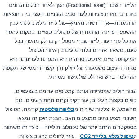
הלייזר השברי (Fractional laser) הפך לאחד הכלים הגוונים
ביותר בהחזרת צעירות לעור סביב העיניים, הגשר בין התוצאות
הדרמטיות—אך דורשות מאמץ—של לייזר מלא כוללתי לבין
ההשפעה עדינה והדרגתית של טיפולים טופיים. במקום להסיר
את כל פני העור, לייזר שברי מטפל רק בחלק מהעור בכל
פעם, משאיר אזורים בלתי נגועים בין אזורי הטיפול
המיקרוסקופיים. ארכיטקטורה זו היא המפתח לעדינותו: היא
מגירה העיצוב משמעותי של קולגן תוך קיצור דרמטי של תקופת
ההחלמה בהשוואה לטיפול גישור מסורתי.
עבור חולים שמטרידה אותם קמטוטים עדינים בעפעפיים,
קוויים בקצות העיניים, עור דקיק וקרום תחת העיניים, נזק
מהשמש, או צלקות שיורית מ
בליפרופלסטיה
קודמת, הטיפול
השברי מציע נתיב ממוצע מותאם. הבנת היכן זה נמצא
בספקטרום הרחב יותר של טכנולוגיית לייזר—וכיצד זה משתווה
ל
טיפול מלא בלייזר CO2
—עוזר לחולים להציב ציפיות