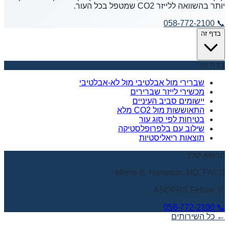
יותר בהשוואה ללייזר CO2 שמטפל בכל העור.
058-772-2100
📞
בדף זה
בדף זה
שברירי מול אבלטיבי מול לא-אבלטיבי
מכשירי לייזר שברירים
יישומים סביב העיניים
התאוששות מול CO2 מלא
בטיחות לפי סוג עור
שילוב עם בלפרופלסטיקה
תוצאות ריאליסטיות
הרופא שלך
Morris E. Hartstein, MD, FACS
🏅 ASOPRS Fellow
058-772-2100
📞
← כל השירותים