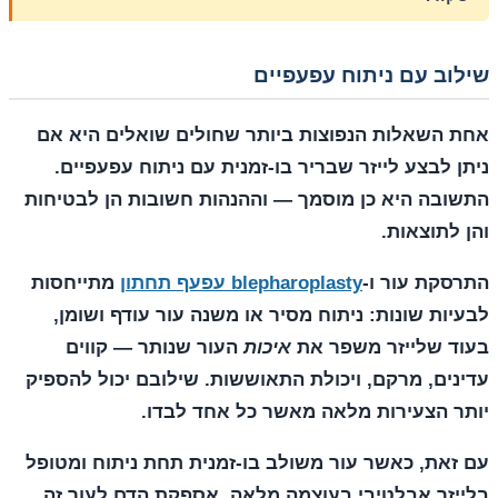
שילוב עם ניתוח עפעפיים
אחת השאלות הנפוצות ביותר שחולים שואלים היא אם
ניתן לבצע לייזר שבריר בו-זמנית עם ניתוח עפעפיים.
התשובה היא כן מוסמך — וההנהות חשובות הן לבטיחות
והן לתוצאות.
התרסקת עור ו-
blepharoplasty עפעף תחתון
מתייחסות
לבעיות שונות: ניתוח מסיר או משנה עור עודף ושומן,
בעוד שלייזר משפר את
איכות
העור שנותר — קווים
עדינים, מרקם, ויכולת התאוששות. שילובם יכול להספיק
יותר הצעירות מלאה מאשר כל אחד לבדו.
עם זאת, כאשר עור משולב בו-זמנית תחת ניתוח ומטופל
בלייזר אבלטיבי בעוצמה מלאה, אספקת הדם לעור זה