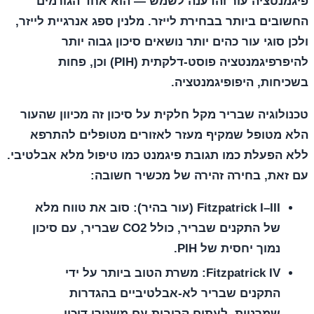
פיגמנטציה עור והדענה לשמש — הוא אחד הגורמים
החשובים ביותר בבחירת לייזר. מלנין ספג אנרגיית לייזר,
ולכן סוגי עור כהים יותר נושאים סיכון גבוה יותר
להיפרפיגמנטציה פוסט-דלקתית (PIH) וכן, פחות
בשכיחות, היפופיגמנטציה.
טכנולוגיה שבריר מקל חלקית על סיכון זה מכיוון שהעור
הלא מטופל שמקיף מעזר לאזורים מטופלים להתרפא
ללא הפעלת כמו תגובת פיגמנט כמו טיפול מלא אבלטיבי.
עם זאת, בחירה זהירה של מכשיר חשובה:
Fitzpatrick I–III (עור בהיר):
סוב את טווח מלא
של התקנים שבריר, כולל CO2 שבריר, עם סיכון
נמוך יחסית של PIH.
Fitzpatrick IV:
משרת הטוב ביותר על ידי
התקנים שבריר לא-אבלטיביים בהגדרות
שמרניות, לעתים קרובות עם משטרי דיכוי